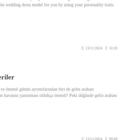
able wedding dress model for you by using your personality traits
 getting inspired by the brave, energetic and free nature of Aries.
13/11/2024
10:20
riler
ve önemli günün ayrıntılarından biri de gelin arabası
n havasını yansıtması oldukça önemli! Peki düğünde gelin arabası
inde son trendler!
12/11/2024
09:49