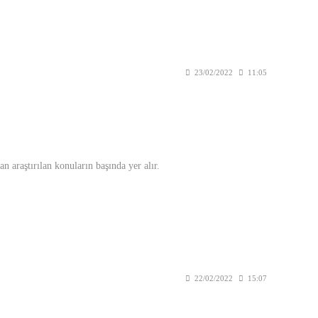
23/02/2022
11:05
n araştırılan konuların başında yer alır.
22/02/2022
15:07