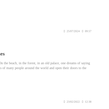
25/07/2024
09:57
es
n the beach, in the forest, in an old palace, one dreams of saying
ms of many people around the world and open their doors to the
23/02/2022
12:38