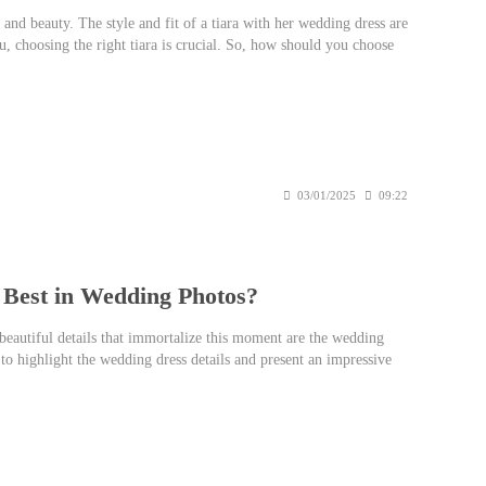
e and beauty. The style and fit of a tiara with her wedding dress are
u, choosing the right tiara is crucial. So, how should you choose
ider!
03/01/2025
09:22
Best in Wedding Photos?
beautiful details that immortalize this moment are the wedding
t to highlight the wedding dress details and present an impressive
le in wedding photos! Here are the best wedding poses!