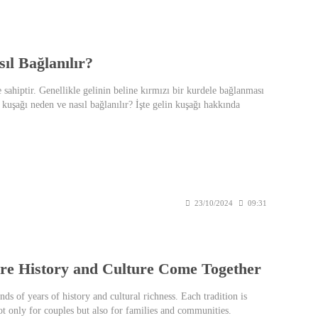
ıl Bağlanılır?
sahiptir. Genellikle gelinin beline kırmızı bir kurdele bağlanması
kuşağı neden ve nasıl bağlanılır? İşte gelin kuşağı hakkında
23/10/2024
09:31
re History and Culture Come Together
ds of years of history and cultural richness. Each tradition is
 only for couples but also for families and communities.