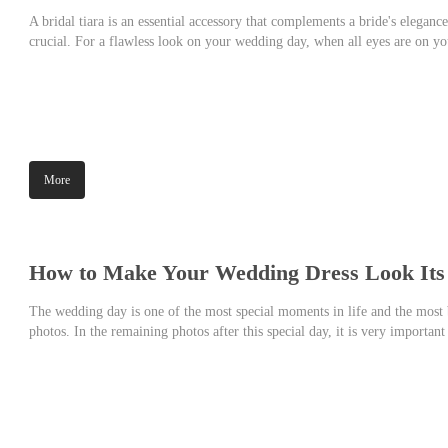
A bridal tiara is an essential accessory that complements a bride's eleganc
crucial. For a flawless look on your wedding day, when all eyes are on yo
the right tiara? Here are some bridal tiara styles and all the details to cons
More
How to Make Your Wedding Dress Look Its 
The wedding day is one of the most special moments in life and the most 
photos. In the remaining photos after this special day, it is very importan
look. So how can you show off your wedding dress in the best way possib