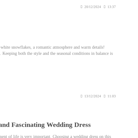
20/12/2024
13:37
-white snowflakes, a romantic atmosphere and warm details!
 Keeping both the style and the seasonal conditions in balance is
e all the details!
13/12/2024
11:03
 and Fascinating Wedding Dress
nt of life is very important. Choosing a wedding dress on this