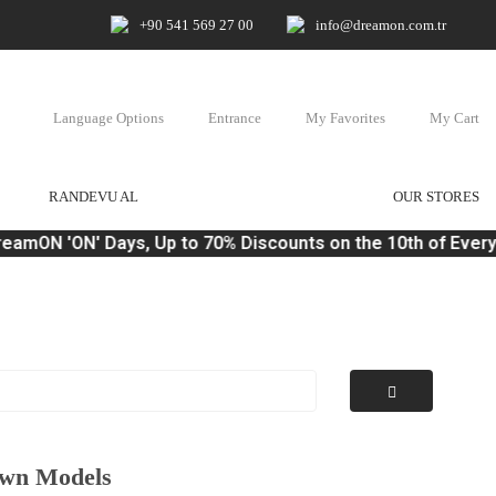
+90 541 569 27 00
info@dreamon.com.tr
Language Options
Entrance
My Favorites
My Cart
RANDEVU AL
OUR STORES
ON 'ON' Days, Up to 70% Discounts on the 10th of Every Mo
own Models