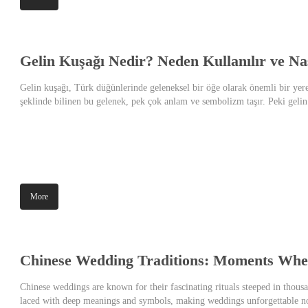
Gelin Kuşağı Nedir? Neden Kullanılır ve Nas
Gelin kuşağı, Türk düğünlerinde geleneksel bir öğe olarak önemli bir yere 
şeklinde bilinen bu gelenek, pek çok anlam ve sembolizm taşır. Peki gelin 
bilinmesi gerekenler;
More
Chinese Wedding Traditions: Moments Whe
Chinese weddings are known for their fascinating rituals steeped in thousan
laced with deep meanings and symbols, making weddings unforgettable not