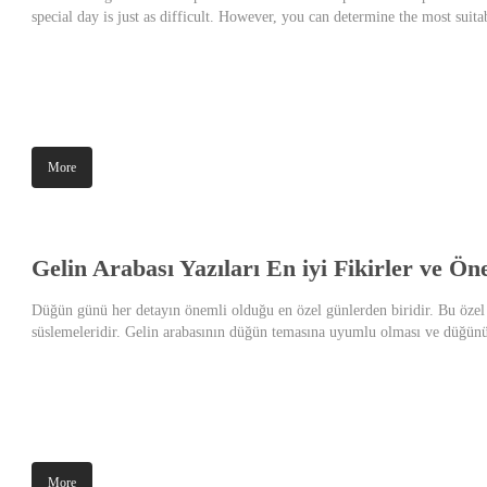
special day is just as difficult. However, you can determine the most suit
and your zodiac sign. You can easily choose a wedding dress, especially by
Here are the wedding dress models that suit the nature of Aries!
More
Gelin Arabası Yazıları En iyi Fikirler ve Öne
Düğün günü her detayın önemli olduğu en özel günlerden biridir. Bu özel 
süslemeleridir. Gelin arabasının düğün temasına uyumlu olması ve düğünü
nasıl süslenmeli ve nelere dikkat edilmelidir? İşte gelin arabası süslemeler
More