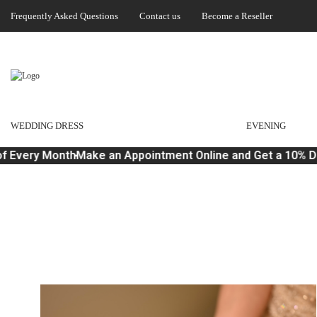
Frequently Asked Questions
Contact us
Become a Reseller
WEDDING DRESS
EVENING
very Month
Make an Appointment Online and Get a 10% Disc