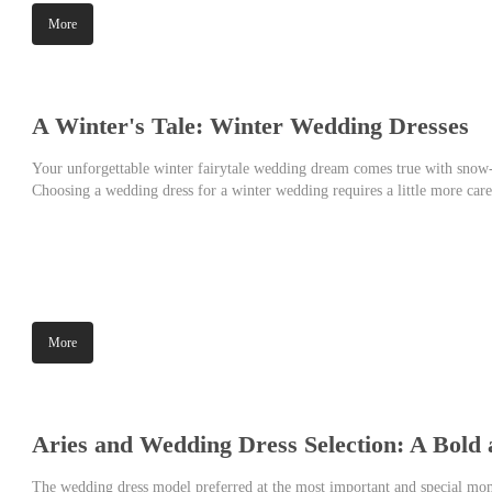
More
A Winter's Tale: Winter Wedding Dresses
Your unforgettable winter fairytale wedding dream comes true with snow
Choosing a wedding dress for a winter wedding requires a little more care.
very important! So how should you choose a winter wedding dress? Here ar
More
Aries and Wedding Dress Selection: A Bold
The wedding dress model preferred at the most important and special mome