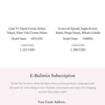
Çiçek Ve Yaprak Formlu, Bedeni
Swarovski İşlemeli, İngiliz Korseli,
Nakışlı, Halter Yaka Üzerine Hakim
Balinli, Büzgü Detaylı, Mikado Gelinlik
Yaka, İşlemeli Dantelli, Sırt Dekolteli, V
Modeli
Model Name
OPALINE
Model Name
AMBER
Beden Formu Gelinlik Modeli
1.593 USD
1.854 USD
1.115 USD
1.298 USD
E-Bulletin Subscription
Be the first to know about the latest news, newest products, campaigns and
discounts by subscribing to our e-bulletin subscription and enjoy free shipping
on your first online order!