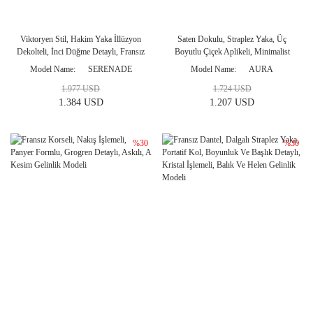
Viktoryen Stil, Hakim Yaka İllüzyon
Saten Dokulu, Straplez Yaka, Üç
Dekolteli, İnci Düğme Detaylı, Fransız
Boyutlu Çiçek Aplikeli, Minimalist
Dantelli ve Transparan Korseli Gelinlik
Gelinlik Modeli
Model Name
SERENADE
Model Name
AURA
Modeli
1.977 USD
1.724 USD
1.384 USD
1.207 USD
%30
%30