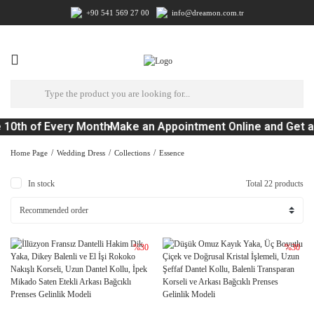
+90 541 569 27 00
info@dreamon.com.tr
10th of Every Month
Make an Appointment Online and Get a 
Home Page
Wedding Dress
Collections
Essence
In stock
Total 22 products
%30
%30