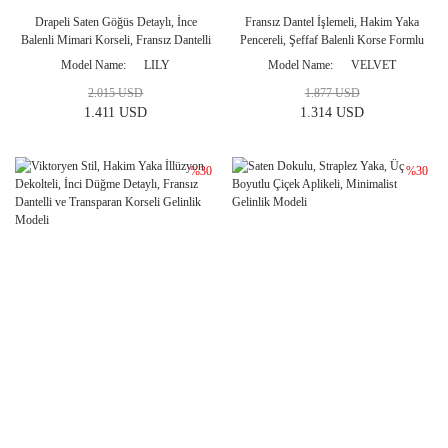
Drapeli Saten Göğüs Detaylı, İnce
Fransız Dantel İşlemeli, Hakim Yaka
Balenli Mimari Korseli, Fransız Dantelli
Pencereli, Şeffaf Balenli Korse Formlu
Balık Form ve Portatif Mikado
ve Grek Tül Etekli Helen Gelinlik
Model Name
LILY
Model Name
VELVET
Kuyruklu Gelinlik Modeli
Modeli
2.015 USD
1.877 USD
1.411 USD
1.314 USD
%30
%30