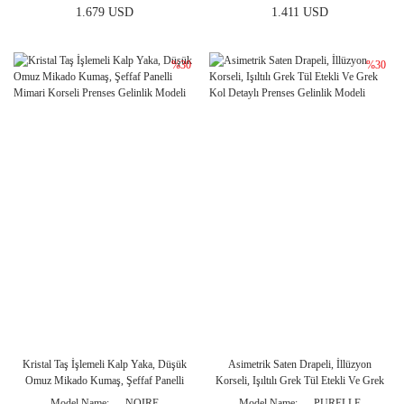
1.679 USD
1.411 USD
%30
%30
Kristal Taş İşlemeli Kalp Yaka, Düşük
Asimetrik Saten Drapeli, İllüzyon
Omuz Mikado Kumaş, Şeffaf Panelli
Korseli, Işıltılı Grek Tül Etekli Ve Grek
Mimari Korseli Prenses Gelinlik Modeli
Kol Detaylı Prenses Gelinlik Modeli
Model Name
NOIRE
Model Name
PURELLE