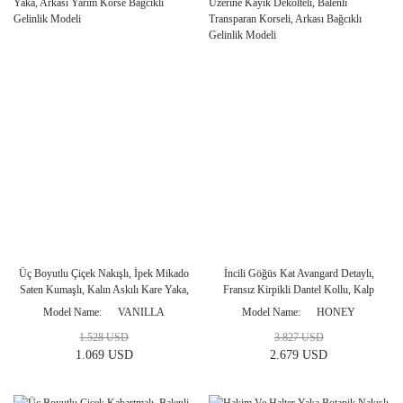
Üç Boyutlu Çiçek Nakışlı, İpek Mikado
İncili Göğüs Kat Avangard Detaylı,
Saten Kumaşlı, Kalın Askılı Kare Yaka,
Fransız Kirpikli Dantel Kollu, Kalp
Arkası Yarım Korse Bağcıklı Gelinlik
Yaka Üzerine Kayık Dekolteli, Balenli
Model Name
VANILLA
Model Name
HONEY
Modeli
Transparan Korseli, Arkası Bağcıklı
1.528 USD
3.827 USD
Gelinlik Modeli
1.069 USD
2.679 USD