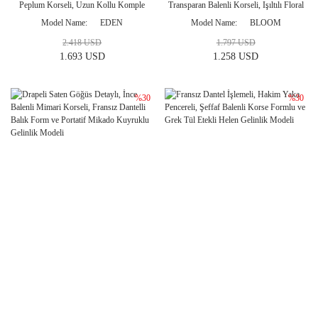
Peplum Korseli, Uzun Kollu Komple
Transparan Balenli Korseli, Işıltılı Floral
Fransız Dantelli Balık Gelinlik Modeli
İşlemeli ve Simli Tül Etekli Helen
Model Name
EDEN
Model Name
BLOOM
Gelinlik Modeli
2.418 USD
1.797 USD
1.693 USD
1.258 USD
%30
%30