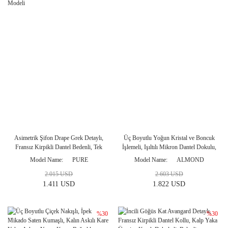
Asimetrik Şifon Drape Grek Detaylı,
Üç Boyutlu Yoğun Kristal ve Boncuk
Fransız Kirpikli Dantel Bedenli, Tek
İşlemeli, Işıltılı Mikron Dantel Dokulu,
Omuzdan Süzülen Akışkan Pelerinli,
Kalın Askılı Kare Yaka, Arkası Tam
Model Name
PURE
Model Name
ALMOND
Balenli Transparan Korseli Balık
Korse Bağcıklı Gelinlik Modeli
2.015 USD
2.603 USD
Gelinlik Modeli
1.411 USD
1.822 USD
%30
%30