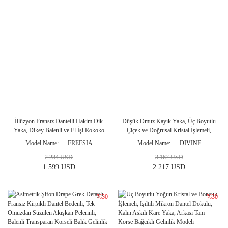
İllüzyon Fransız Dantelli Hakim Dik
Düşük Omuz Kayık Yaka, Üç Boyutlu
Yaka, Dikey Balenli ve El İşi Rokoko
Çiçek ve Doğrusal Kristal İşlemeli,
Nakışlı Korseli, Uzun Dantel Kollu,
Uzun Şeffaf Dantel Kollu, Balenli
Model Name
FREESIA
Model Name
DIVINE
İpek Mikado Saten Etekli Arkası
Transparan Korseli ve Arkası Bağcıklı
2.284 USD
3.167 USD
Bağcıklı Prenses Gelinlik Modeli
Prenses Gelinlik Modeli
1.599 USD
2.217 USD
%30
%30