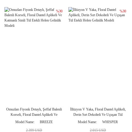
%30
%30
Omuzları Fiyonk Detaylı, Şeffaf Balenli
İllüzyon V Yaka, Floral Dantel Aplikeli,
Korseli, Floral Dantel Aplikeli Ve
Derin Sırt Dekolteli Ve Uçuşan Tül
Katmanlı Simli Tül Etekli Helen
Etekli Helen Gelinlik Modeli
Model Name
BREEZE
Model Name
WHISPER
Gelinlik Modeli
2.399 USD
2.015 USD