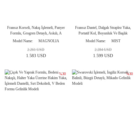
Fransız Korseli, Nakış İşlemeli, Panyer
Fransız Dantel, Dalgalı Straplez Yaka,
Formlu, Grogren Detaylı, Askılı, A
Portatif Kol, Boyunluk Ve Başlık
Kesim Gelinlik Modeli
Detaylı, Kristal İşlemeli, Balık Ve Helen
Model Name
MAGNOLIA
Model Name
MIST
Gelinlik Modeli
2.261 USD
2.284 USD
1.583 USD
1.599 USD
%30
%30