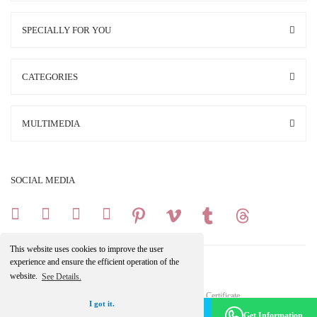
SPECIALLY FOR YOU
CATEGORIES
MULTIMEDIA
SOCIAL MEDIA
This website uses cookies to improve the user
experience and ensure the efficient operation of the
website.
See Details.
Copright 2025 © All Rights Reserved.
Your credit card information is protected by a 256Bit SSL Certificate.
I got it.
Make an Appointment -
Become a Member
Get Information