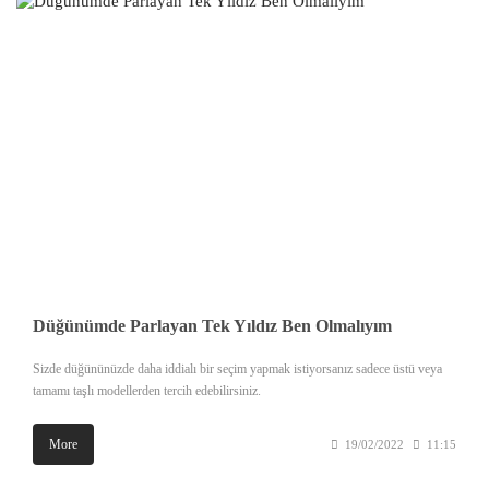
Düğünümde Parlayan Tek Yıldız Ben Olmalıyım
Sizde düğününüzde daha iddialı bir seçim yapmak istiyorsanız sadece üstü veya
tamamı taşlı modellerden tercih edebilirsiniz.
More
19/02/2022
11:15