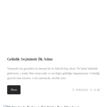
Gelinlik Seçiminde İlk Adım
Yanınızda sizi gerçekten iyi tanıyan bir en fazla iki kişi olsun. Ne kadar kalabalık
giderseniz, o kadar fikir ortaya atılır ve siz doğru gelinliğe ulaşamazsınız. Gelinliği
giyecek olan sizsiniz, o sizi yansıtacak, öncelik sizin .
More
19/02/2022
11:28