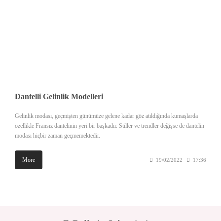
Dantelli Gelinlik Modelleri
Gelinlik modası, geçmişten günümüze gelene kadar göz atıldığında kumaşlarda
özellikle Fransız dantelinin yeri bir başkadır. Stiller ve trendler değişse de dantelin
modası hiçbir zaman geçmemektedir.
More
19/02/2022
17:36