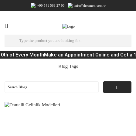
+90 541 569 27 00
info@dreamon.com.tr
0th of Every Month
Make an Appointment Online and Get a 
Blog Tags