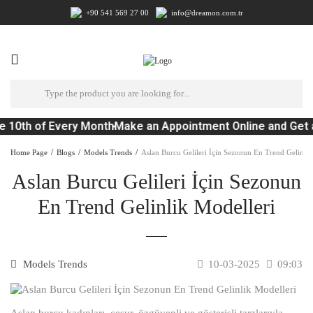
+90 541 569 27 00
info@dreamon.com.tr
e 10th of Every Month
Make an Appointment Online and Get 
Home Page
Blogs
Models Trends
Aslan Burcu Gelileri İçin Sezonun En Trend Gelinlik
Aslan Burcu Gelileri İçin Sezonun
En Trend Gelinlik Modelleri
Models Trends
10-03-2025
09:03
Aslan burcu kadınları, cesur, özgüvenli ve gösterişli tarzlarıyla