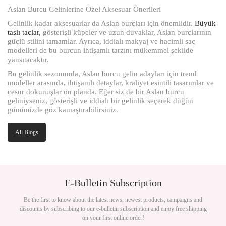
Aslan Burcu Gelinlerine Özel Aksesuar Önerileri
Gelinlik kadar aksesuarlar da Aslan burçları için önemlidir.
Büyük
taşlı taçlar,
gösterişli küpeler ve uzun duvaklar, Aslan burçlarının
güçlü stilini tamamlar. Ayrıca, iddialı makyaj ve hacimli saç
modelleri de bu burcun ihtişamlı tarzını mükemmel şekilde
yansıtacaktır.
Bu gelinlik sezonunda, Aslan burcu gelin adayları için trend
modeller arasında, ihtişamlı detaylar, kraliyet esintili tasarımlar ve
cesur dokunuşlar ön planda. Eğer siz de bir Aslan burcu
geliniyseniz, gösterişli ve iddialı bir gelinlik seçerek düğün
gününüzde göz kamaştırabilirsiniz.
All Blogs
E-Bulletin Subscription
Be the first to know about the latest news, newest products, campaigns and
discounts by subscribing to our e-bulletin subscription and enjoy free shipping
on your first online order!