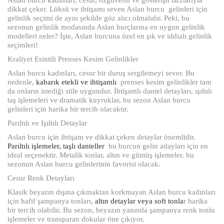
dikkat çeker. Lüksü ve ihtişamı seven Aslan burcu
gelinleri için
gelinlik seçimi de aynı şekilde göz alıcı olmalıdır. Peki, bu
sezonun gelinlik modasında Aslan burçlarına en uygun gelinlik
modelleri neler? İşte, Aslan burcuna özel en şık ve iddialı gelinlik
seçimleri!
Kraliyet Esintili Prenses Kesim Gelinlikler
Aslan burcu kadınları, cesur bir duruş sergilemeyi sever. Bu
nedenle,
kabarık etekli ve ihtişamlı
prenses kesim gelinlikler tam
da onların istediği stile uygundur. İhtişamlı dantel detayları, ışıltılı
taş işlemeleri ve dramatik kuyruklar, bu sezon Aslan burcu
gelinleri için harika bir tercih olacaktır.
Parıltılı ve Işıltılı Detaylar
Aslan burcu için ihtişam ve dikkat çeken detaylar önemlidir.
Parıltılı işlemeler, taşlı danteller
bu burcun gelin adayları için en
ideal seçenektir. Metalik tonlar, altın ve gümüş işlemeler, bu
sezonun Aslan burcu gelinlerinin favorisi olacak.
Cesur Renk Detayları
Klasik beyazın dışına çıkmaktan korkmayan Aslan burcu kadınları
için hafif şampanya tonları,
altın detaylar veya soft tonla
r harika
bir tercih olabilir. Bu sezon, beyazın yanında şampanya renk tonlu
işlemeler ve transparan dokular öne çıkıyor.