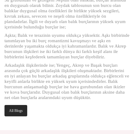
en duygusalı olarak bilinir. Zoydak tablosunun son burcu olan
balıklar duygusal olma özellikleri ile birlikte yüksek sezgileri,
kıvrak zekası, sevecen ve neşeli olma özellikleriyle ön
plandadırlar. İlgili ve duyarlı olan balık burçlarının yüksek uyum
içerisinde bulunduğu burçlar ise;
Aşkta; Balık ve terazinin uyumu oldukça yüksektir. Aşkı birbirinde
tanımlayan bu iki burç romantizmi kavuşmayı ve aşkı en
derinlerde yaşamakta oldukça iyi kahramanlardır. Balık ve Akrep
burcunun ilişkileri ise iki farklı dünya iki farklı keşif alanı ile
birbirlerini keşfederek tamamlayan burçlar diyebiliriz.
Arkadaşlık ilişkilerinde ise; Yengeç, Akrep ve Başak burçları
arasında çok güçlü arkadaşlık ilişkileri oluşmaktadır. Birbirlerini
en iyi anlayan bu burçlar arkadaş gruplarında oldukça eğlenceli ve
keyifli anlarla birlikte en yüksek uyum içerisindedirler. Balık
burcunun anlaşamadığı burçlar ise hava gurubundan olan ikizler
ve kova burçlarıdır. Duygusal olan balık burçlarının aksine daha
net olan burçlarla aralarındaki uyum düşüktür.
All Blogs