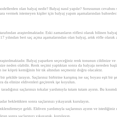
odellerden olan balyaj nedir? Balyaj nasıl yapılır? Sorusunun cevabını si
ara vermek istemeyen kişiler için balyaj yapım aşamalarından bahsedec
tarafından araştırılmaktadır. Eski zamanların röflesi olarak bilinen bal
17 yılından beri saç açma aşamalarından olan balyaj, artık röfle olarak 
 araştırılmaktadır. Balyaj yaparken seçeceğiniz renk tonunun cildinize v
ize neden olabilir. Renk seçimi yaptıktan sonra da balyaja nereden başl
 ise köprü kemiğinin bir tık altından seçmeniz doğru olacaktır.
bir şekilde tarayın. Saçlarınız birbirine karışmış ise saç boyası eşit bir 
ra da elinize eldivenleri geçirerek işe koyulun.
taradığınız saçlarınızı tokalar yardımıyla tutam tutam ayırın. Bu kısımda
adar beklettikten sonra saçlarınızı yıkayarak kurulayın.
renklendirmeye geldi. Eldiven yardımıyla saçlarınızı ayırın ve istediğiniz 
tan sonra saçlarınızı yıkayarak, kurulayın.