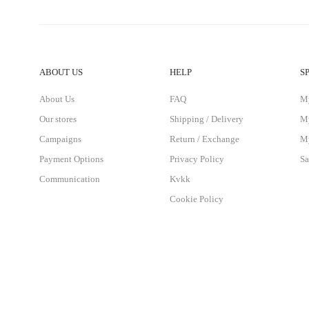
ABOUT US
HELP
S
About Us
FAQ
M
Our stores
Shipping / Delivery
My
Campaigns
Return / Exchange
My
Payment Options
Privacy Policy
Sa
Communication
Kvkk
Cookie Policy