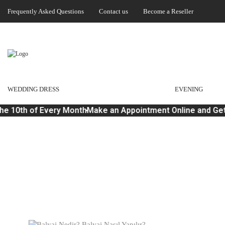
Frequently Asked Questions
Contact us
Become a Reseller
WEDDING DRESS
EVENING
e 10th of Every Month
Make an Appointment Online and Get 