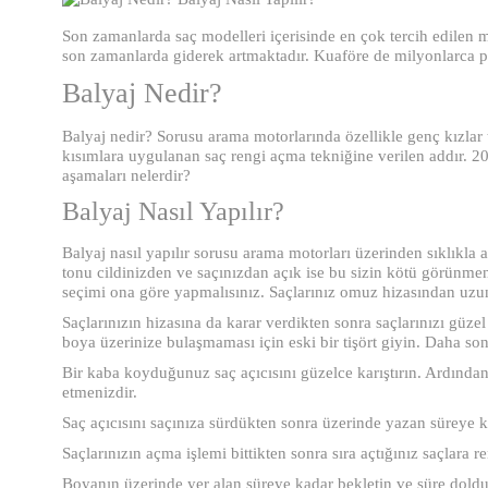
Son zamanlarda saç modelleri içerisinde en çok tercih edilen m
son zamanlarda giderek artmaktadır. Kuaföre de milyonlarca p
Balyaj Nedir?
Balyaj nedir? Sorusu arama motorlarında özellikle genç kızlar 
kısımlara uygulanan saç rengi açma tekniğine verilen addır. 20
aşamaları nelerdir?
Balyaj Nasıl Yapılır?
Balyaj nasıl yapılır sorusu arama motorları üzerinden sıklıkla
tonu cildinizden ve saçınızdan açık ise bu sizin kötü görünmen
seçimi ona göre yapmalısınız. Saçlarınız omuz hizasından uzun
Saçlarınızın hizasına da karar verdikten sonra saçlarınızı güzel 
boya üzerinize bulaşmaması için eski bir tişört giyin. Daha son
Bir kaba koyduğunuz saç açıcısını güzelce karıştırın. Ardından 
etmenizdir.
Saç açıcısını saçınıza sürdükten sonra üzerinde yazan süreye k
Saçlarınızın açma işlemi bittikten sonra sıra açtığınız saçlara 
Boyanın üzerinde yer alan süreye kadar bekletin ve süre dolduk