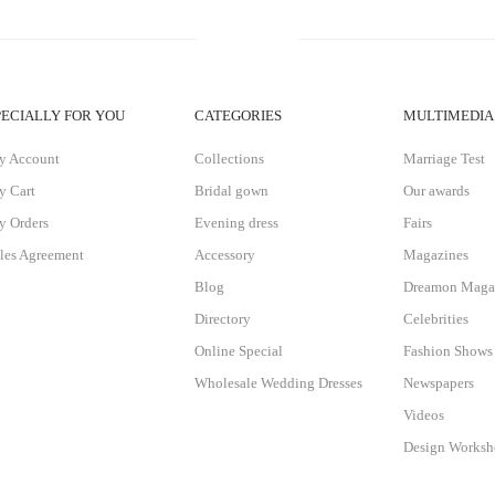
PECIALLY FOR YOU
CATEGORIES
MULTIMEDIA
y Account
Collections
Marriage Test
 Cart
Bridal gown
Our awards
 Orders
Evening dress
Fairs
les Agreement
Accessory
Magazines
Blog
Dreamon Maga
Directory
Celebrities
Online Special
Fashion Shows
Wholesale Wedding Dresses
Newspapers
Videos
Design Works