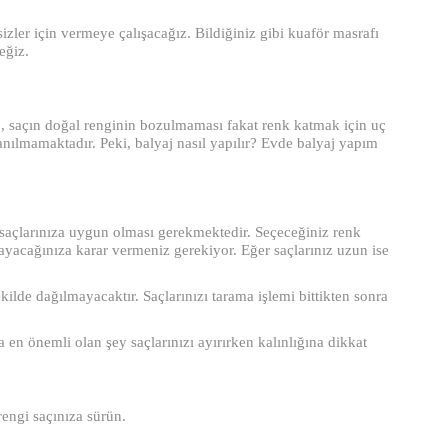
zler için vermeye çalışacağız. Bildiğiniz gibi kuaför masrafı
eğiz.
yaj, saçın doğal renginin bozulmaması fakat renk katmak için uç
anılmamaktadır. Peki, balyaj nasıl yapılır? Evde balyaj yapım
e saçlarınıza uygun olması gerekmektedir. Seçeceğiniz renk
ayacağınıza karar vermeniz gerekiyor. Eğer saçlarınız uzun ise
şekilde dağılmayacaktır. Saçlarınızı tarama işlemi bittikten sonra
 en önemli olan şey saçlarınızı ayırırken kalınlığına dikkat
rengi saçınıza sürün.