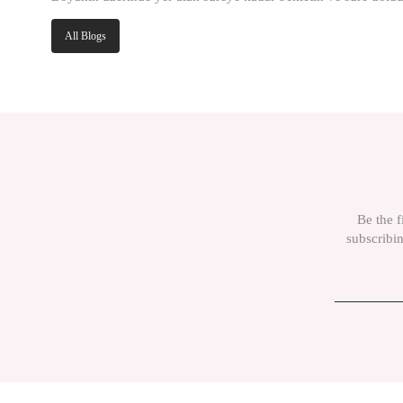
All Blogs
Be the f
subscribin