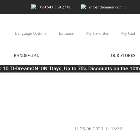
+90 541 569 27 00
info@dreamon.com.tr
Language Options
Entrance
My Favorites
My Cart
RANDEVU AL
OUR STORES
 10 TL
DreamON 'ON' Days, Up to 70% Discounts on the 10th 
26-06-2023
13:32