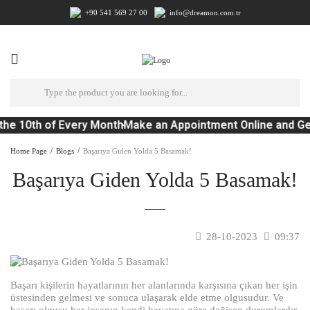
+90 541 569 27 00
info@dreamon.com.tr
the 10th of Every Month
Make an Appointment Online and Ge
Home Page
Blogs
Başarıya Giden Yolda 5 Basamak!
Başarıya Giden Yolda 5 Basamak!
28-10-2023
09:37
Başarı kişilerin hayatlarının her alanlarında karşısına çıkan her işin
üstesinden gelmesi ve sonuca ulaşarak elde etme olgusudur. Ve
başarı olgusu her insanın kendi hayatına göre değişen durumlardır.