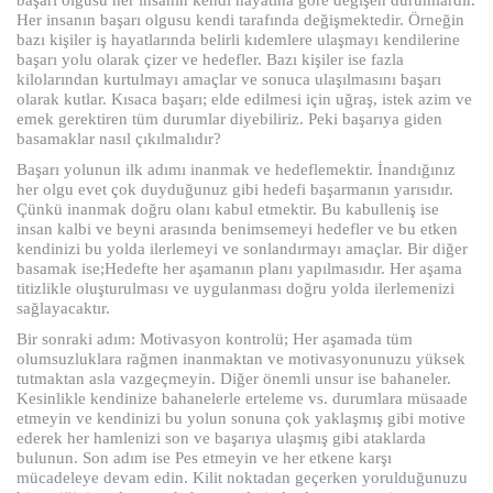
Her insanın başarı olgusu kendi tarafında değişmektedir. Örneğin
bazı kişiler iş hayatlarında belirli kıdemlere ulaşmayı kendilerine
başarı yolu olarak çizer ve hedefler. Bazı kişiler ise fazla
kilolarından kurtulmayı amaçlar ve sonuca ulaşılmasını başarı
olarak kutlar. Kısaca başarı; elde edilmesi için uğraş, istek azim ve
emek gerektiren tüm durumlar diyebiliriz. Peki başarıya giden
basamaklar nasıl çıkılmalıdır?
Başarı yolunun ilk adımı inanmak ve hedeflemektir. İnandığınız
her olgu evet çok duyduğunuz gibi hedefi başarmanın yarısıdır.
Çünkü inanmak doğru olanı kabul etmektir. Bu kabulleniş ise
insan kalbi ve beyni arasında benimsemeyi hedefler ve bu etken
kendinizi bu yolda ilerlemeyi ve sonlandırmayı amaçlar. Bir diğer
basamak ise;Hedefte her aşamanın planı yapılmasıdır. Her aşama
titizlikle oluşturulması ve uygulanması doğru yolda ilerlemenizi
sağlayacaktır.
Bir sonraki adım: Motivasyon kontrolü; Her aşamada tüm
olumsuzluklara rağmen inanmaktan ve motivasyonunuzu yüksek
tutmaktan asla vazgeçmeyin. Diğer önemli unsur ise bahaneler.
Kesinlikle kendinize bahanelerle erteleme vs. durumlara müsaade
etmeyin ve kendinizi bu yolun sonuna çok yaklaşmış gibi motive
ederek her hamlenizi son ve başarıya ulaşmış gibi ataklarda
bulunun. Son adım ise Pes etmeyin ve her etkene karşı
mücadeleye devam edin. Kilit noktadan geçerken yorulduğunuzu