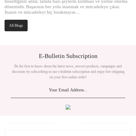
hissettiğiniz anlar, tamda bazı şeylerin kırılması ve yerine oturma
dönemidir. Başarının her yolu inanmak ve mücadeleye çıkar.
İnanın ve mücadeleyi hiç bırakmayın…
All Blogs
E-Bulletin Subscription
Be the first to know about the latest news, newest products, campaigns and
discounts by subscribing to our e-bulletin subscription and enjoy free shipping
on your first online order!