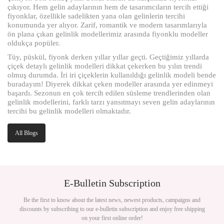
çıkıyor. Hem gelin adaylarının hem de tasarımcıların tercih ettiği
fiyonklar, özellikle sadelikten yana olan gelinlerin tercihi
konumunda yer alıyor. Zarif, romantik ve modern tasarımlarıyla
ön plana çıkan gelinlik modellerimiz arasında fiyonklu modeller
oldukça popüler.
Tüy, püskül, fiyonk derken yıllar yıllar geçti. Geçtiğimiz yıllarda
çiçek detaylı gelinlik modelleri dikkat çekerken bu yılın trendi
olmuş durumda. İri iri çiçeklerin kullanıldığı gelinlik modeli bende
buradayım! Diyerek dikkat çeken modeller arasında yer edinmeyi
başardı. Sezonun en çok tercih edilen süsleme trendlerinden olan
gelinlik modellerini, farklı tarzı yansıtmayı seven gelin adaylarının
tercihi bu gelinlik modelleri olmaktadır.
All Blogs
E-Bulletin Subscription
Be the first to know about the latest news, newest products, campaigns and
discounts by subscribing to our e-bulletin subscription and enjoy free shipping
on your first online order!