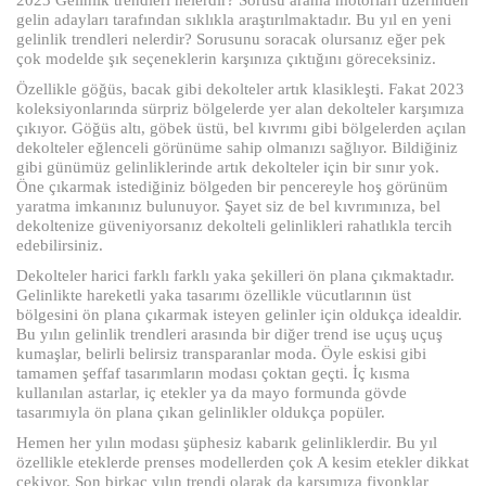
gelin adayları tarafından sıklıkla araştırılmaktadır. Bu yıl en yeni
gelinlik trendleri nelerdir? Sorusunu soracak olursanız eğer pek
çok modelde şık seçeneklerin karşınıza çıktığını göreceksiniz.
Özellikle göğüs, bacak gibi dekolteler artık klasikleşti. Fakat 2023
koleksiyonlarında sürpriz bölgelerde yer alan dekolteler karşımıza
çıkıyor. Göğüs altı, göbek üstü, bel kıvrımı gibi bölgelerden açılan
dekolteler eğlenceli görünüme sahip olmanızı sağlıyor. Bildiğiniz
gibi günümüz gelinliklerinde artık dekolteler için bir sınır yok.
Öne çıkarmak istediğiniz bölgeden bir pencereyle hoş görünüm
yaratma imkanınız bulunuyor. Şayet siz de bel kıvrımınıza, bel
dekoltenize güveniyorsanız dekolteli gelinlikleri rahatlıkla tercih
edebilirsiniz.
Dekolteler harici farklı farklı yaka şekilleri ön plana çıkmaktadır.
Gelinlikte hareketli yaka tasarımı özellikle vücutlarının üst
bölgesini ön plana çıkarmak isteyen gelinler için oldukça idealdir.
Bu yılın gelinlik trendleri arasında bir diğer trend ise uçuş uçuş
kumaşlar, belirli belirsiz transparanlar moda. Öyle eskisi gibi
tamamen şeffaf tasarımların modası çoktan geçti. İç kısma
kullanılan astarlar, iç etekler ya da mayo formunda gövde
tasarımıyla ön plana çıkan gelinlikler oldukça popüler.
Hemen her yılın modası şüphesiz kabarık gelinliklerdir. Bu yıl
özellikle eteklerde prenses modellerden çok A kesim etekler dikkat
çekiyor. Son birkaç yılın trendi olarak da karşımıza fiyonklar