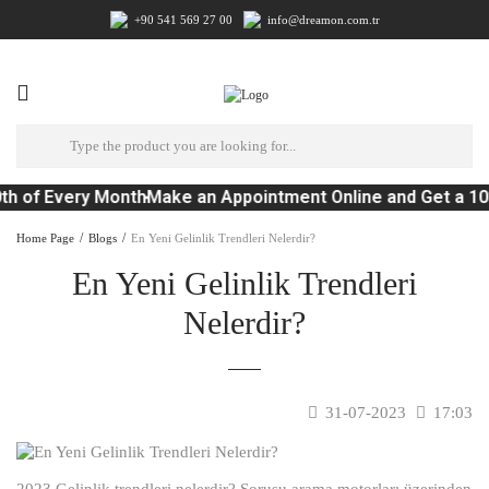
+90 541 569 27 00
info@dreamon.com.tr
th of Every Month
Make an Appointment Online and Get a 10
Home Page
Blogs
En Yeni Gelinlik Trendleri Nelerdir?
En Yeni Gelinlik Trendleri
Nelerdir?
31-07-2023
17:03
2023 Gelinlik trendleri nelerdir? Sorusu arama motorları üzerinden