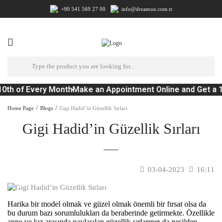
+90 541 569 27 00
info@dreamon.com.tr
10th of Every Month
Make an Appointment Online and Get a 
Home Page
Blogs
Gigi Hadid’in Güzellik Sırları
Gigi Hadid’in Güzellik Sırları
03-04-2023
16:11
Harika bir model olmak ve güzel olmak önemli bir fırsat olsa da
bu durum bazı sorumlulukları da beraberinde getirmekte. Özellikle
anne ve kız arasında paylaşılan güzellik sırlarının da nesilden