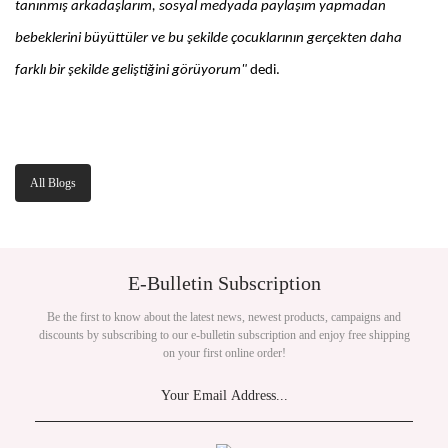
tanınmış arkadaşlarım, sosyal medyada paylaşım yapmadan
bebeklerini büyüttüler ve bu şekilde çocuklarının gerçekten daha
farklı bir şekilde geliştiğini görüyorum"
dedi.
All Blogs
E-Bulletin Subscription
Be the first to know about the latest news, newest products, campaigns and
discounts by subscribing to our e-bulletin subscription and enjoy free shipping
on your first online order!