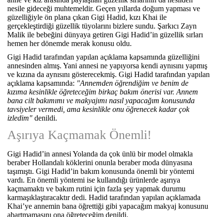
nesile gideceği muhtemeldir. Geçen yıllarda doğum yapması ve
güzelliğiyle ön plana çıkan Gigi Hadid, kızı Khai ile
gerçekleştirdiği güzellik tüyolarını bizlere sundu. Şarkıcı Zayn
Malik ile bebeğini dünyaya getiren Gigi Hadid’in güzellik sırları
hemen her dönemde merak konusu oldu.
Gigi Hadid tarafından yapılan açıklama kapsamında güzelliğini
annesinden almış. Yani annesi ne yapıyorsa kendi aynısını yapmış
ve kızına da aynısını gösterecekmiş. Gigi Hadid tarafından yapılan
açıklama kapsamında:
"Annemden öğrendiğim ve benim de
kızıma kesinlikle öğreteceğim birkaç bakım önerisi var. Annem
bana cilt bakımımı ve makyajımı nasıl yapacağım konusunda
tavsiyeler vermedi, ama kesinlikle onu öğrenecek kadar çok
izledim"
denildi.
Aşırıya Kaçmamak Önemli!
Gigi Hadid’in annesi Yolanda da çok ünlü bir model olmakla
beraber Hollandalı köklerini onunla beraber moda dünyasına
taşımıştı. Gigi Hadid’in bakım konusunda önemli bir yöntemi
vardı. En önemli yöntemi ise kullandığı ürünlerde aşırıya
kaçmamaktı ve bakım rutini için fazla şey yapmak durumu
karmaşıklaştıracaktır dedi. Hadid tarafından yapılan açıklamada
Khai’ye annemin bana öğrettiği gibi yapacağım makyaj konusunu
abartmamasını ona öğreteceğim denildi.