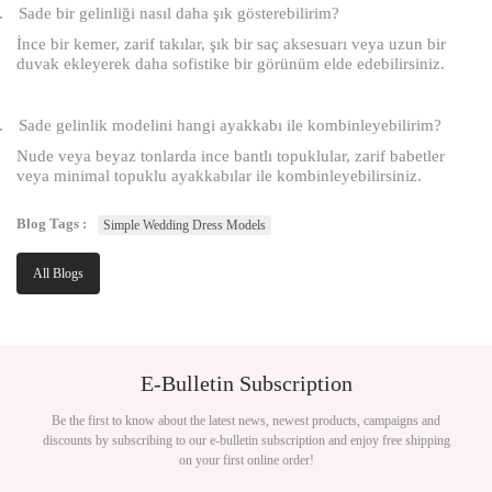
.
Sade bir gelinliği nasıl daha şık gösterebilirim?
İnce bir kemer, zarif takılar, şık bir saç aksesuarı veya uzun bir
duvak ekleyerek daha sofistike bir görünüm elde edebilirsiniz.
.
Sade gelinlik modelini hangi ayakkabı ile kombinleyebilirim?
Nude veya beyaz tonlarda ince bantlı topuklular, zarif babetler
veya minimal topuklu ayakkabılar ile kombinleyebilirsiniz.
Blog Tags :
Simple Wedding Dress Models
All Blogs
E-Bulletin Subscription
Be the first to know about the latest news, newest products, campaigns and
discounts by subscribing to our e-bulletin subscription and enjoy free shipping
on your first online order!