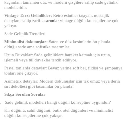
kaçınılan, tamamen düz ve modern çizgilere sahip sade gelinlik
modelleridir.
Vintage Tarzı Gelinlikler:
Retro esintiler taşıyan, nostaljik
detaylara sahip zarif
tasarımlar
vintage düğün konseptlerine çok
yakışır.
Sade Gelinlik Trendleri
Minimalist dokunuşlar:
Saten ve düz kesimlerin ön planda
olduğu sade ama sofistike tasarımlar.
Uzun Duvaklar: Sade gelinliklere hareket katmak için uzun,
işlemeli veya tül duvaklar tercih ediliyor.
Pastel tonlarda detaylar: Beyaz yerine soft bej, fildişi ve şampanya
tonları öne çıkıyor.
Asimetrik detaylar: Modern dokunuşlar için tek omuz veya derin
sırt dekoltesi gibi tasarımlar ön planda!
Sıkça Sorulan Sorular
.
Sade gelinlik modelleri hangi düğün konseptine uygundur?
Kır düğünü, sahil düğünü, butik otel düğünleri ve minimalist
düğün konseptlerine çok yakışır.