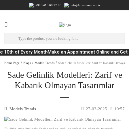
+90 541 569 27 00
info@dreamon.com.tr
e 10th of Every Month
Make an Appointment Online and Get 
Home Page
Blogs
Models Trends
Sade Gelinlik Modelleri: Zarif ve Kabarık Olmayan T
Sade Gelinlik Modelleri: Zarif ve
Kabarık Olmayan Tasarımlar
Models Trends
27-03-2025
10:57
Düğün gününüzde ihtişamdan çok zarafeti ön planda tutmak