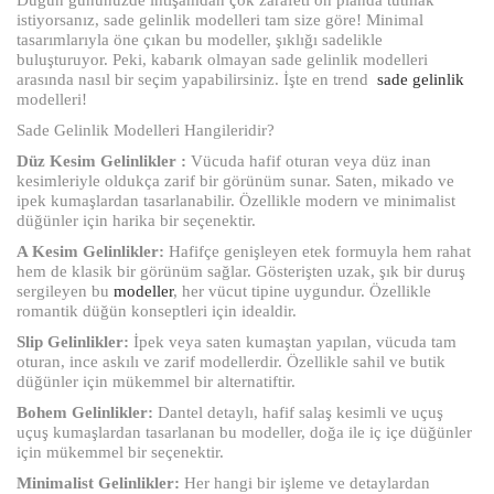
istiyorsanız, sade gelinlik modelleri tam size göre! Minimal
tasarımlarıyla öne çıkan bu modeller, şıklığı sadelikle
buluşturuyor. Peki, kabarık olmayan sade gelinlik modelleri
arasında nasıl bir seçim yapabilirsiniz. İşte en trend
sade gelinlik
modelleri!
Sade Gelinlik Modelleri Hangileridir?
Düz Kesim Gelinlikler :
Vücuda hafif oturan veya düz inan
kesimleriyle oldukça zarif bir görünüm sunar. Saten, mikado ve
ipek kumaşlardan tasarlanabilir. Özellikle modern ve minimalist
düğünler için harika bir seçenektir.
A Kesim Gelinlikler:
Hafifçe genişleyen etek formuyla hem rahat
hem de klasik bir görünüm sağlar. Gösterişten uzak, şık bir duruş
sergileyen bu
modeller
, her vücut tipine uygundur. Özellikle
romantik düğün konseptleri için idealdir.
Slip Gelinlikler:
İpek veya saten kumaştan yapılan, vücuda tam
oturan, ince askılı ve zarif modellerdir. Özellikle sahil ve butik
düğünler için mükemmel bir alternatiftir.
Bohem Gelinlikler:
Dantel detaylı, hafif salaş kesimli ve uçuş
uçuş kumaşlardan tasarlanan bu modeller, doğa ile iç içe düğünler
için mükemmel bir seçenektir.
Minimalist Gelinlikler:
Her hangi bir işleme ve detaylardan