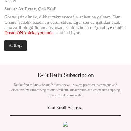
Keşfet
Sonuç: Az Detay, Çok Etki!
Gösterişsiz olmak, dikkat çekmeyeceğin anlamına gelmez. Tam
tersine; sadelik bazen en cesur stildir. Eğer sen de ışıltıdan uzak
ama zarif bir görünüm arıyorsan, senin için en doğru abiye modeli
DreamON koleksiyonunda
seni bekliyor.
All Blogs
E-Bulletin Subscription
Be the first to know about the latest news, newest products, campaigns and
discounts by subscribing to our e-bulletin subscription and enjoy free shipping
on your first online order!