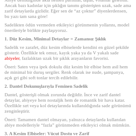
Ancak bazı kadınlar için şıklığın tanımı gösterişten uzak, sade ama
zarif detaylarda gizlidir. Eğer sen de “az çoktur” diyenlerdensen,
bu yazı tam sana göre!
Sadelikten ödün vermeden etkileyici görünmenin yollarını, model
önerileriyle birlikte paylaşıyoruz.
1. Düz Kesim, Minimal Detaylar = Zamansız Şıklık
Sadelik ve zarafet, düz kesim elbiselerde kendini en güzel şekilde
gösterir. Özellikle tek omuz, kayık yaka ya da V yakalı sade
abiyeler
, fazlalıktan uzak bir şıklık arayanların favorisi.
Öneri: Saten veya ipek dokulu düz kesim bir elbise hem asil hem
de minimal bir duruş sergiler. Renk olarak ise nude, şampanya,
açık gri gibi soft tonlar tercih edilebilir.
2. Dantel Dokunuşlarıyla Feminen Sadelik
Dantel, gösterişli olmak zorunda değildir. İnce ve zarif dantel
detaylar, abiyeye hem nostaljik hem de romantik bir hava katar.
Özellikle sırt veya kol detaylarında kullanıldığında sade görünümü
zenginleştirir.
Öneri: Tamamen dantel olmayan, yalnızca detaylarda kullanılan
abiye modelleriyle “fazla” görünmeden etkileyici olmak mümkün.
3. A Kesim Elbiseler: Vücut Dostu ve Zarif