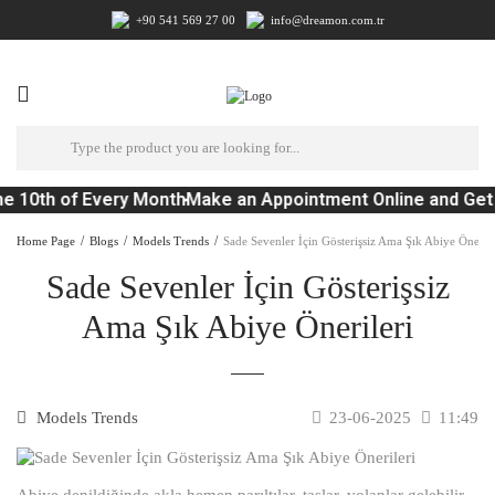
+90 541 569 27 00
info@dreamon.com.tr
e 10th of Every Month
Make an Appointment Online and Get 
Home Page
Blogs
Models Trends
Sade Sevenler İçin Gösterişsiz Ama Şık Abiye Önerile
Sade Sevenler İçin Gösterişsiz
Ama Şık Abiye Önerileri
Models Trends
23-06-2025
11:49
Abiye denildiğinde akla hemen parıltılar, taşlar, volanlar gelebilir.