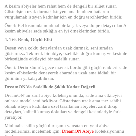
A kesim abiyeler hem rahat hem de dengeli bir silüet sunar.
Gösterişten uzak durmak isteyen ama feminen hatlarını
vurgulamak isteyen kadınlar için en doğru tercihlerden biridir.
Öneri: Bel kısmında minimal bir kuşak veya drape detayı olan A
kesim abiyeler sade şıklığın en iyi örneklerinden biridir.
4. Tek Renk, Güçlü Etki
Desen veya çoklu detaylardan uzak durmak, seni sıradan
göstermez. Tek renk bir abiye, özellikle doğru kumaş ve kesimle
birleştiğinde etkileyici bir sadelik sunar.
Öneri: Derin zümrüt, gece mavisi, bordo gibi güçlü renkleri sade
kesim elbiselerde deneyerek abartıdan uzak ama iddialı bir
görünüm yakalayabilirsin.
DreamON’da Sadelik de Şıklık Kadar Değerli
DreamON’un zarif abiye koleksiyonunda, sade ama etkileyici
onlarca model seni bekliyor. Gösterişten uzak ama tarz sahibi
olmak isteyen kadınlara özel tasarlanan abiyeler; zarif dikiş
detayları, kaliteli kumaş dokuları ve dengeli kesimleriyle fark
yaratıyor.
Minimalist stilin güçlü duruşunu yansıtan en yeni abiye
modellerimizi incelemek için:
DreamON Abiye
Koleksiyonunu