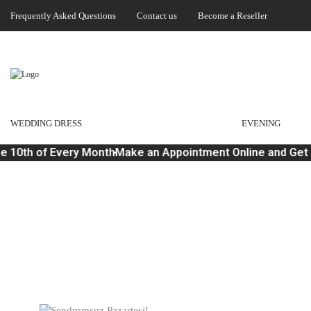
Frequently Asked Questions
Contact us
Become a Reseller
WEDDING DRESS
EVENING
e 10th of Every Month
Make an Appointment Online and Get 