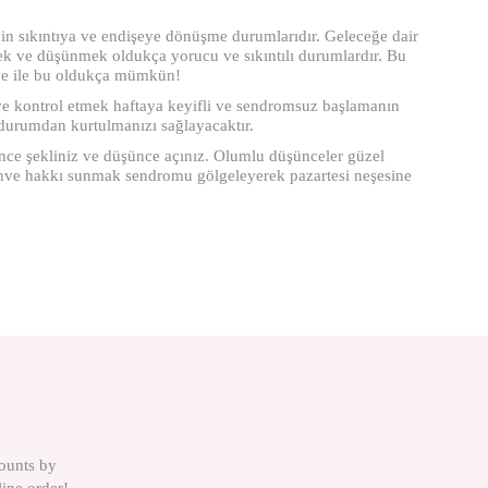
nin sıkıntıya ve endişeye dönüşme durumlarıdır. Geleceğe dair
ek ve düşünmek oldukça yorucu ve sıkıntılı durumlardır. Bu
iye ile bu oldukça mümkün!
 ve kontrol etmek haftaya keyifli ve sendromsuz başlamanın
 durumdan kurtulmanızı sağlayacaktır.
şünce şekliniz ve düşünce açınız. Olumlu düşünceler güzel
kahve hakkı sunmak sendromu gölgeleyerek pazartesi neşesine
counts by