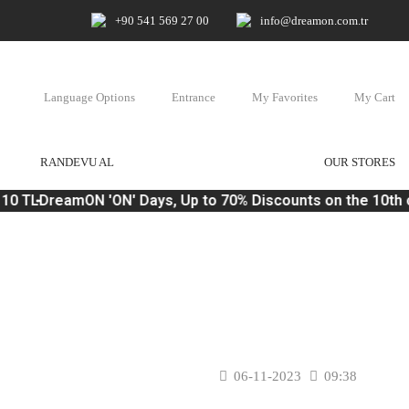
+90 541 569 27 00
info@dreamon.com.tr
Language Options
Entrance
My Favorites
My Cart
RANDEVU AL
OUR STORES
10 TL
DreamON 'ON' Days, Up to 70% Discounts on the 10th 
06-11-2023
09:38