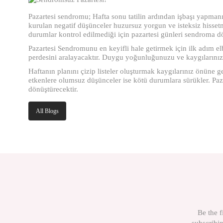
Pazartesi sendromu; Hafta sonu tatilin ardından işbaşı yapmanı
kurulan negatif düşünceler huzursuz yorgun ve isteksiz hisse
durumlar kontrol edilmediği için pazartesi günleri sendroma d
Pazartesi Sendromunu en keyifli hale getirmek için ilk adım 
perdesini aralayacaktır. Duygu yoğunluğunuzu ve kaygılarınız
Haftanın planını çizip listeler oluşturmak kaygılarınız önüne 
etkenlere olumsuz düşünceler ise kötü durumlara sürükler. Pa
dönüştürecektir.
All Blogs
Be the f