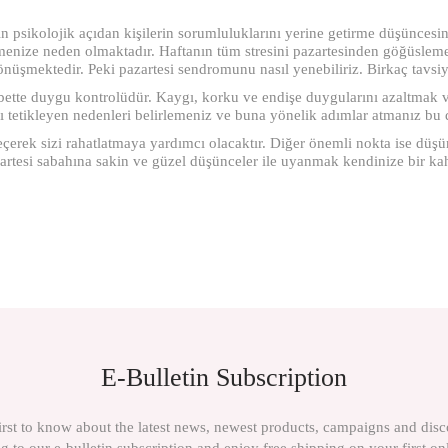
n psikolojik açıdan kişilerin sorumluluklarını yerine getirme düşüncesi
tmenize neden olmaktadır. Haftanın tüm stresini pazartesinden göğüslem
önüşmektedir. Peki pazartesi sendromunu nasıl yenebiliriz. Birkaç tavs
elbette duygu kontrolüdür. Kaygı, korku ve endişe duygularını azaltmak
ı tetikleyen nedenleri belirlemeniz ve buna yönelik adımlar atmanız bu
geçerek sizi rahatlatmaya yardımcı olacaktır. Diğer önemli nokta ise dü
zartesi sabahına sakin ve güzel düşünceler ile uyanmak kendinize bir 
E-Bulletin Subscription
irst to know about the latest news, newest products, campaigns and dis