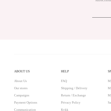
subscribin
ABOUT US
HELP
S
About Us
FAQ
M
Our stores
Shipping / Delivery
My
Campaigns
Return / Exchange
My
Payment Options
Privacy Policy
Sa
Communication
Kvkk