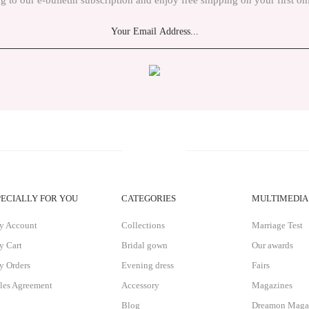
g to our e-bulletin subscription and enjoy free shipping on your first on
PECIALLY FOR YOU
CATEGORIES
MULTIMEDIA
y Account
Collections
Marriage Test
 Cart
Bridal gown
Our awards
 Orders
Evening dress
Fairs
les Agreement
Accessory
Magazines
Blog
Dreamon Maga