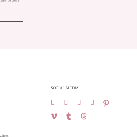
line order!
SOCIAL MEDIA
zines