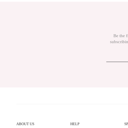
Be the f
subscribin
ABOUT US
HELP
S