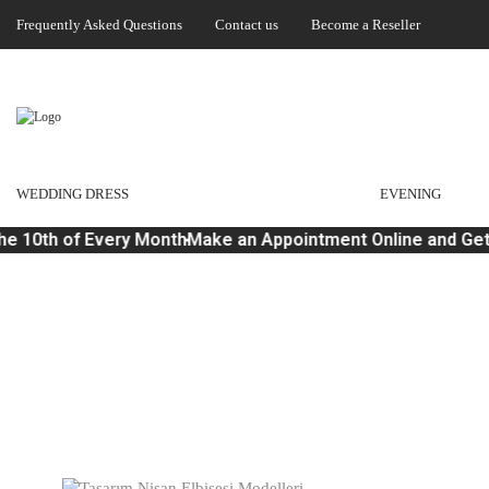
Frequently Asked Questions
Contact us
Become a Reseller
WEDDING DRESS
EVENING
e 10th of Every Month
Make an Appointment Online and Get 