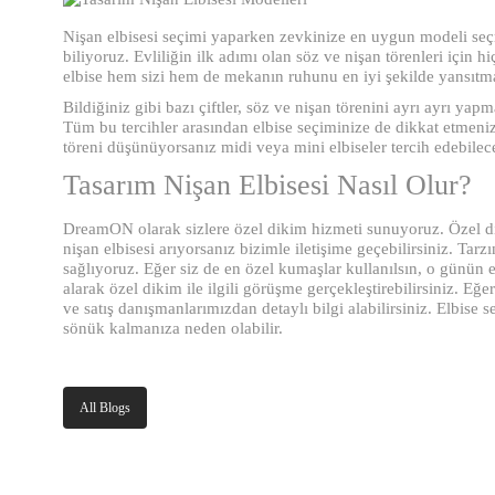
Nişan elbisesi seçimi yaparken zevkinize en uygun modeli seçm
biliyoruz. Evliliğin ilk adımı olan söz ve nişan törenleri için
elbise hem sizi hem de mekanın ruhunu en iyi şekilde yansıtma
Bildiğiniz gibi bazı çiftler, söz ve nişan törenini ayrı ayrı yap
Tüm bu tercihler arasından elbise seçiminize de dikkat etmeniz
töreni düşünüyorsanız midi veya mini elbiseler tercih edebilec
Tasarım Nişan Elbisesi Nasıl Olur?
DreamON olarak sizlere özel dikim hizmeti sunuyoruz. Özel dik
nişan elbisesi arıyorsanız bizimle iletişime geçebilirsiniz. Tar
sağlıyoruz. Eğer siz de en özel kumaşlar kullanılsın, o gün
alarak özel dikim ile ilgili görüşme gerçekleştirebilirsiniz. E
ve satış danışmanlarımızdan detaylı bilgi alabilirsiniz. Elbis
sönük kalmanıza neden olabilir.
All Blogs