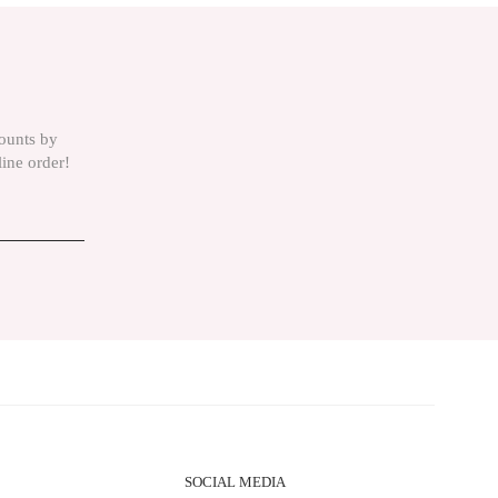
counts by
line order!
SOCIAL MEDIA