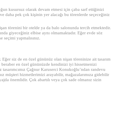
ğun kusursuz olarak devam etmesi için çaba sarf ettiğinizi
, ve daha pek çok kişinin yer alacağı bu törenlerde seçeceğiniz
nişan törenini bir otelde ya da balo salonunda tercih etmektedir.
nunda giyeceğiniz elbise aynı olmamaktadır. Eğer evde söz
se seçimi yapmalısınız.
Eğer siz de en özel gününüz olan nişan töreninize ait tasarım
kla beraber en özel gününüzde kendinizi iyi hissetmenizi
anız tasarımcımız Çağnur Karuserci Konukoğlu’ndan randevu
nız müşteri hizmetlerimizi arayabilir, mağazalarımıza gidebilir
kyajda önemlidir. Çok abartılı veya çok sade olmanız sizin