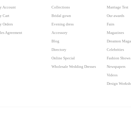
y Account
Collections
Marriage Test
 Cart
Bridal gown
Our awards
 Orders
Evening dress
Fairs
les Agreement
Accessory
Magazines
Blog
Dreamon Maga
Directory
Celebrities
Online Special
Fashion Shows
Wholesale Wedding Dresses
Newspapers
Videos
Design Works