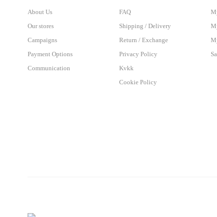
About Us
FAQ
M
Our stores
Shipping / Delivery
My
Campaigns
Return / Exchange
My
Payment Options
Privacy Policy
Sa
Communication
Kvkk
Cookie Policy