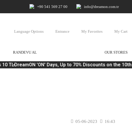
+90 541 569 27 00
info@dreamon.com.tr
Language Options
Entrance
My Favorites
My Cart
RANDEVU AL
OUR STORES
10 TL
DreamON 'ON' Days, Up to 70% Discounts on the 10th 
05-06-2023
16:43