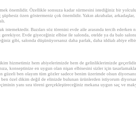
ek önemlidir. Özellikle sonsuza kadar sürmesini istediğiniz bir yolculu
 hiç şüphesiz özen göstermeniz çok önemlidir. Yakın akrabalar, arkadaşlar
lı.
mak istemektedir. Bazıları söz törenini evde aile arasında tercih ederken 
 gerekiyor. Evde giyeceğiniz elbise ile salonda, otelde ya da balo salo
eğiniz gibi, salonda düşünüyorsanız daha parlak, daha iddialı abiye elbi
im hizmetimiz hem abiyelerimizde hem de gelinliklerimizde geçerlidir. 
zınıza, konseptinize en uygun olan nişan elbisesini sizler için tasarlama
ün en güzeli ben olayım tüm gözler sadece benim üzerimde olsun diyors
ğer ben özel dikim değil de elinizde bulunan ürünlerden istiyorum diyorsa
e seçiminin yanı sıra töreni gerçekleştireceğiniz mekana uygun saç ve ma