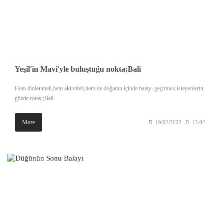
Yeşil'in Mavi'yle buluştuğu nokta;Bali
Hem dinlenmeli,hem aktiviteli,hem de doğanın içinde balayı geçirmek isteyenlerin
gözde rotası;Bali
More
19/02/2022
13:02