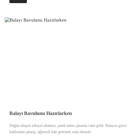
Balayı Bavulunu Hazırlarken
Düğün telaşını nihayet atlattınız, şimdi tadını çıkarma vakti geldi. Balayını görev
kalıbından çıkarıp, eğlenceli hale getirmek sizin elinizde.