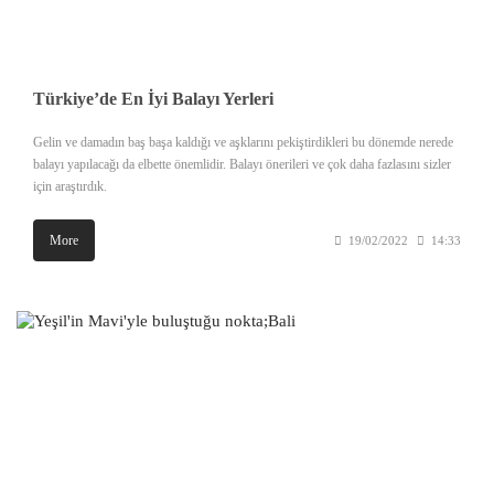
Türkiye’de En İyi Balayı Yerleri
Gelin ve damadın baş başa kaldığı ve aşklarını pekiştirdikleri bu dönemde nerede
balayı yapılacağı da elbette önemlidir. Balayı önerileri ve çok daha fazlasını sizler
için araştırdık.
More
19/02/2022
14:33