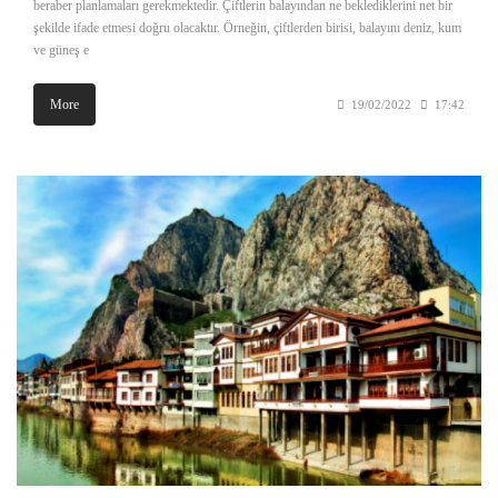
beraber planlamaları gerekmektedir. Çiftlerin balayından ne beklediklerini net bir
şekilde ifade etmesi doğru olacaktır. Örneğin, çiftlerden birisi, balayını deniz, kum
ve güneş e
More
19/02/2022
17:42