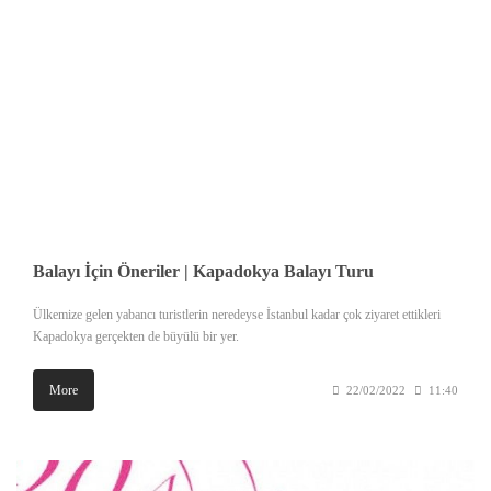
Balayı İçin Öneriler | Kapadokya Balayı Turu
Ülkemize gelen yabancı turistlerin neredeyse İstanbul kadar çok ziyaret ettikleri
Kapadokya gerçekten de büyülü bir yer.
More
22/02/2022
11:40