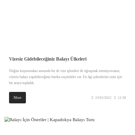
Vizesiz Gidebileceğiniz Balayı Ülkeleri
Düğün koşturmaları arasında bir de vize işlemleri ile uğraşmak istemiyorsanız,
vizesiz balayı yapabileceğiniz harika seçenekler var. En ilgi çekenlerini sizin için
bir araya topladık.
More
23/02/2022
12:39