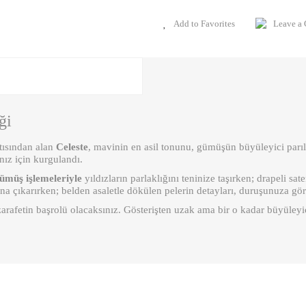
Leave a
ği
tısından alan
Celeste
, mavinin en asil tonunu, gümüşün büyüleyici parıl
nız için kurgulandı.
ümüş işlemeleriyle
yıldızların parlaklığını teninize taşırken; drapeli sat
ana çıkarırken; belden asaletle dökülen pelerin detayları, duruşunuza gö
arafetin başrolü olacaksınız. Gösterişten uzak ama bir o kadar büyüleyi
ient in the price information, pictures, product descriptions and other issues of th