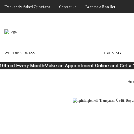
Frequently Asked Questions
Contact us
Become a Reseller
WEDDING DRESS
EVENING
0th of Every Month
Make an Appointment Online and Get a 1
Hom