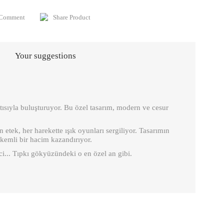
 Comment
Share Product
Your suggestions
tısıyla buluşturuyor. Bu özel tasarım, modern ve cesur
en etek, her harekette ışık oyunları sergiliyor. Tasarımın
rkemli bir hacim kazandırıyor.
ci... Tıpkı gökyüzündeki o en özel an gibi.
is product by using the suggestion form.