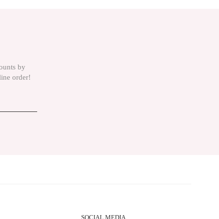
counts by
line order!
SOCIAL MEDIA