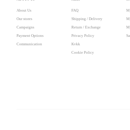
About Us
FAQ
M
Our stores
Shipping / Delivery
My
Campaigns
Return / Exchange
My
Payment Options
Privacy Policy
Sa
Communication
Kvkk
Cookie Policy