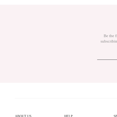
The product image is poor quality, corrupted or cannot be displayed.
There is missing information in the product description.
There are errors in the product information.
The product price is more expensive than other sites.
Be the f
There must be different alternatives similar to this product.
subscribin
ABOUT US
HELP
S