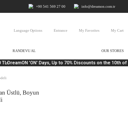
+90 541 569 27 00
info@dreamon.com.tr
Language Options
Entrance
My Favorites
My Cart
RANDEVU AL
OUR STORES
TL
DreamON 'ON' Days, Up to 70% Discounts on the 10th of 
odeli
aran Üstlü, Boyun
i