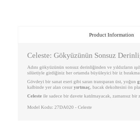
Product Information
Celeste: Gökyüzünün Sonsuz Derinli
Adını gökyüzünün sonsuz derinliğinden ve yıldızların ışıl
silüetiyle girdiğiniz her ortamda büyüleyici bir iz bırakma
Gövdeyi bir sanat eseri gibi saran transparan üst, yoğun
g
kalbinde yer alan cesur
yırtmaç
, bacak dekoltesini ön pl
Celeste
ile sadece bir davete katılmayacak, zamansız bir z
Model Kodu: 27DA020 - Celeste
You can send us your suggestions about the points you find insuffic
Thank you for your comments and suggestions.