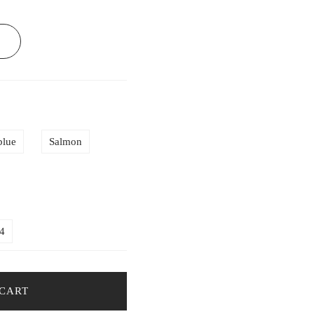
blue
Salmon
4
 CART