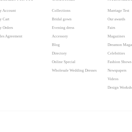
y Account
Collections
Marriage Test
 Cart
Bridal gown
Our awards
 Orders
Evening dress
Fairs
les Agreement
Accessory
Magazines
Blog
Dreamon Maga
Directory
Celebrities
Online Special
Fashion Shows
Wholesale Wedding Dresses
Newspapers
Videos
Design Works