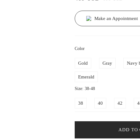
Make an Appointment
Color
Gold
Gray
Navy 
Emerald
Size: 38-48
38
40
42
4
ADD TO