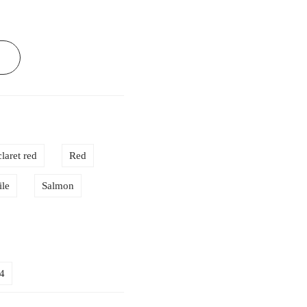
claret red
Red
ile
Salmon
4