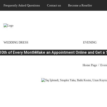
Frequently Asked Questions
Contact us
Become a Reseller
WEDDING DRESS
EVENING
0th of Every Month
Make an Appointment Online and Get a 1
Home Page
Even