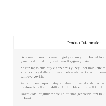
Product Information
Gecenin en karanlık anında gökyüzünü yaran bir yıldız düş
yansıtmakla kalmaz; adeta kendi ışığını yaratır.
Yoğun taş işlemeleriyle bezenmiş yüzeyi, her harekette far
kusursuzca şekillendirir ve silüeti adeta heykelsi bir fo
sahneye çevirir.
Astra’nın en çarpıcı detaylarından biri ise çıkarılabilir h
modern bir stil yaratabilirsiniz. Tek bir elbise ile iki farkl
Davetlerde, düğünlerde ve unutulmaz gecelerde tüm bakışlar
iz bırakır.