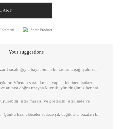
 CART
 Comment
Share Product
Your suggestions
rif sıcaklığıyla hayat bulan bu tasarım, ışığı yalnızca
 çıkarır. Vücudu saran korsaj yapısı, feminen hatları
tek ve arkaya doğru uzayan kuyruk, yürüdüğünüz her anı
ürebilir; ister masalsı ve gösterişli, ister sade ve
ı. Çünkü bazı elbiseler sadece şık değildir… bazıları bir