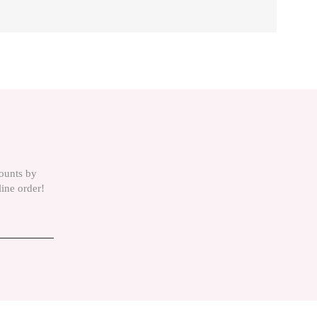
is product by using the suggestion form.
counts by
line order!