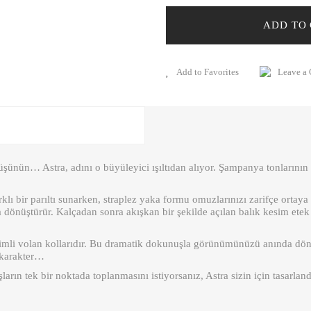
ADD TO
Leave a
ünün… Astra, adını o büyüleyici ışıltıdan alıyor. Şampanya tonlarının za
klı bir parıltı sunarken, straplez yaka formu omuzlarınızı zarifçe ortaya
rma dönüştürür. Kalçadan sonra akışkan bir şekilde açılan balık kesim e
acimli volan kollarıdır. Bu dramatik dokunuşla görünümünüzü anında dönüşt
ı karakter…
ın tek bir noktada toplanmasını istiyorsanız, Astra sizin için tasarland