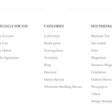
PECIALLY FOR YOU
CATEGORIES
MULTIMEDIA
y Account
Collections
Marriage Test
 Cart
Bridal gown
Our awards
 Orders
Evening dress
Fairs
les Agreement
Accessory
Magazines
Blog
Dreamon Maga
Directory
Celebrities
Online Special
Fashion Shows
Wholesale Wedding Dresses
Newspapers
Videos
Design Works