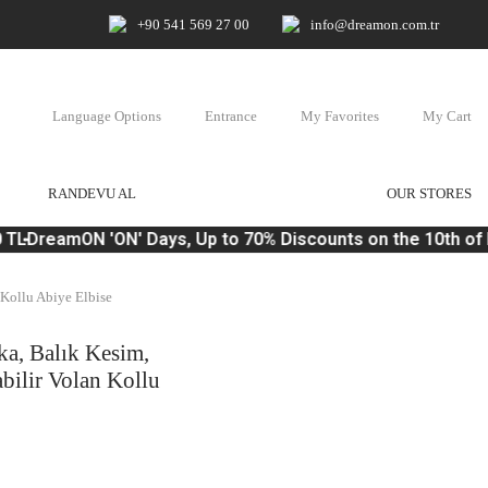
+90 541 569 27 00
info@dreamon.com.tr
Language Options
Entrance
My Favorites
My Cart
RANDEVU AL
OUR STORES
TL
DreamON 'ON' Days, Up to 70% Discounts on the 10th of 
 Kollu Abiye Elbise
aka, Balık Kesim,
bilir Volan Kollu