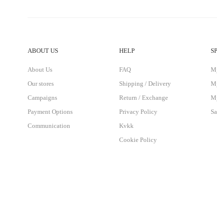
ABOUT US
HELP
S
About Us
FAQ
M
Our stores
Shipping / Delivery
My
Campaigns
Return / Exchange
My
Payment Options
Privacy Policy
Sa
Communication
Kvkk
Cookie Policy